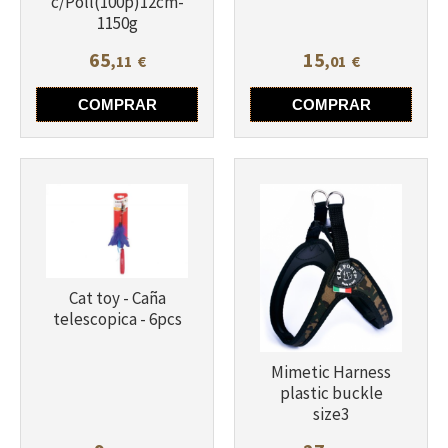
c/Poll(100p)12cm-
Más info
1150g
65
15
,11
€
,01
€
Más info
COMPRAR
COMPRAR
Cat toy - Caña
telescopica - 6pcs
Mimetic Harness
plastic buckle
size3