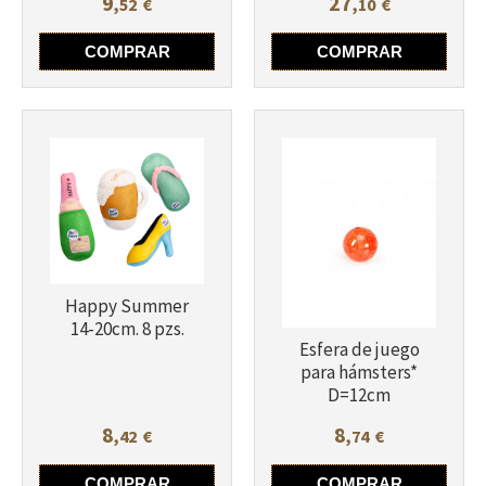
9
27
,52
€
,10
€
Más info
COMPRAR
COMPRAR
Más info
Happy Summer
14-20cm. 8 pzs.
Esfera de juego
para hámsters*
D=12cm
8
8
,42
€
,74
€
COMPRAR
COMPRAR