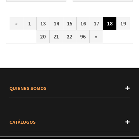
«
1
13
14
15
16
17
18
19
20
21
22
96
»
QUIENES SOMOS
CATÁLOGOS