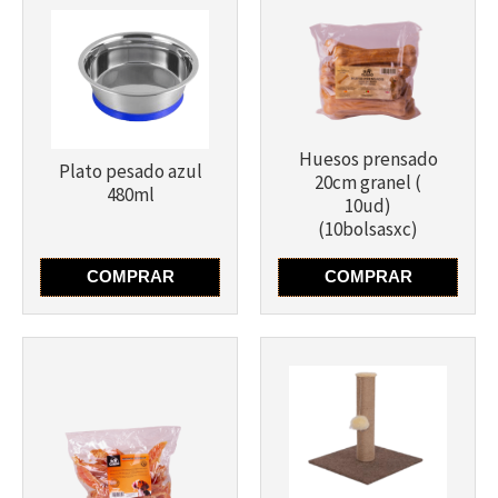
Más info
Huesos prensado
Plato pesado azul
20cm granel (
480ml
10ud)
Más info
(10bolsasxc)
COMPRAR
COMPRAR