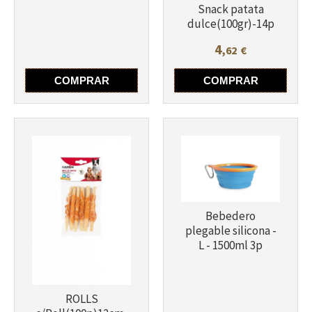
Snack patata
dulce(100gr)-14p
4
,62
€
Más info
Más info
COMPRAR
COMPRAR
Bebedero
plegable silicona -
L - 1500ml 3p
ROLLS