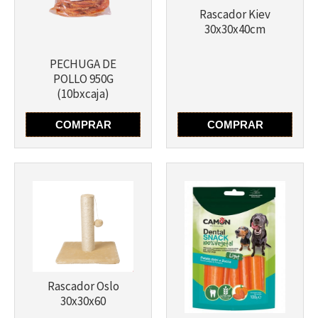
Rascador Kiev
30x30x40cm
PECHUGA DE
POLLO 950G
Más info
(10bxcaja)
Más info
COMPRAR
COMPRAR
Rascador Oslo
30x30x60