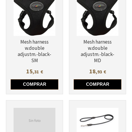
Mesh harness
Mesh harness
w.double
w.double
adjustm.-black-
adjustm.-black-
Más info
SM
MD
Más info
15
18
,31
€
,93
€
COMPRAR
COMPRAR