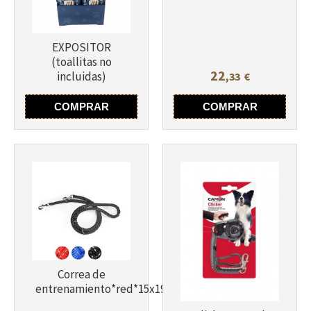
Más info
Más info
EXPOSITOR
(toallitas no
22
incluidas)
,33
€
COMPRAR
COMPRAR
Correa de
entrenamiento*red*15x1950
Más info