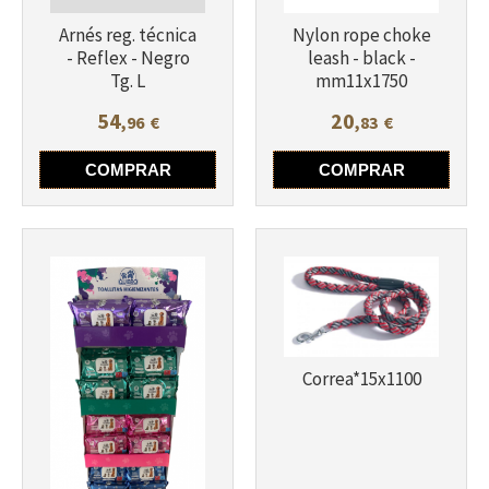
Nylon rope choke
Arnés reg. técnica
leash - black -
- Reflex - Negro
mm11x1750
Tg. L
54
20
,96
€
,83
€
Más info
Más info
COMPRAR
COMPRAR
Correa*15x1100