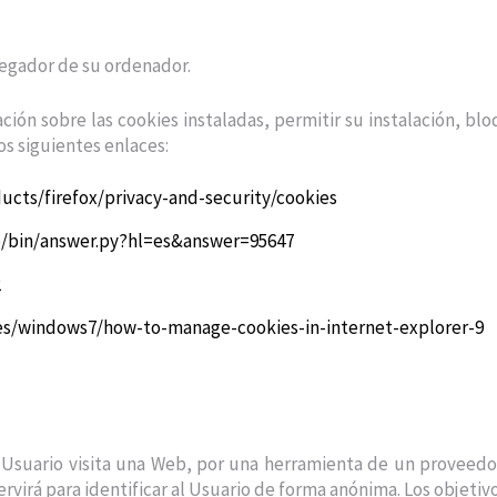
vegador de su ordenador.
ción sobre las cookies instaladas, permitir su instalación, b
os siguientes enlaces:
ducts/firefox/privacy-and-security/cookies
e/bin/answer.py?hl=es&answer=95647
2
-es/windows7/how-to-manage-cookies-in-internet-explorer-9
 Usuario visita una Web, por una herramienta de un proveedo
y servirá para identificar al Usuario de forma anónima. Los objeti