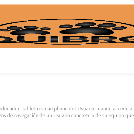
ordenador, tablet o smartphone del Usuario cuando accede a
tos de navegación de un Usuario concreto o de su equipo que 