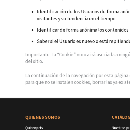
Identificación de los Usuarios de forma anóni
visitantes y su tendencia en el tiempo.
Identificar de forma anónima los contenidos 
Saber si el Usuario es nuevo o está repitiendo
Importante: La “Cookie” nunca irá asociada a ning
del sitio.
La continuación de la navegación por esta página
para que no se instalen cookies, borrar las ya exist
QUIENES SOMOS
CATÁLO
Quibropets
Nuestros p