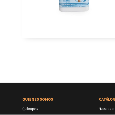
QUIENES SOMOS
CATÁLO
Quibropets
Nuestros p