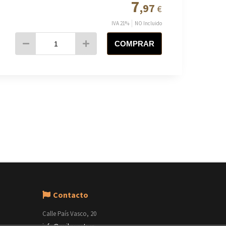
7
,97
€
IVA 21%
NO Incluido
COMPRAR
Contacto
Calle País Vasco, 20